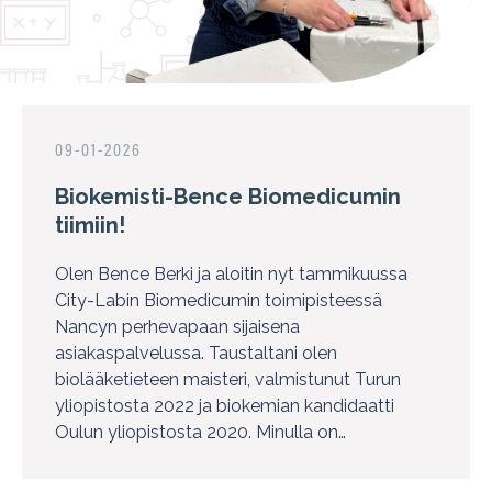
09-01-2026
Biokemisti-Bence Biomedicumin
tiimiin!
Olen Bence Berki ja aloitin nyt tammikuussa
City-Labin Biomedicumin toimipisteessä
Nancyn perhevapaan sijaisena
asiakaspalvelussa. Taustaltani olen
biolääketieteen maisteri, valmistunut Turun
yliopistosta 2022 ja biokemian kandidaatti
Oulun yliopistosta 2020. Minulla on…