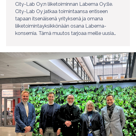
City-Lab Oy:n liiketoiminnan Labema Oy:lle.
City-Lab Oy jatkaa toimintaansa entiseen
tapaan itsenäisenä yrityksenä ja omana
liiketoimintayksikkönään osana Labema-
konsernia. Tämä muutos tarjoaa meille uusia…