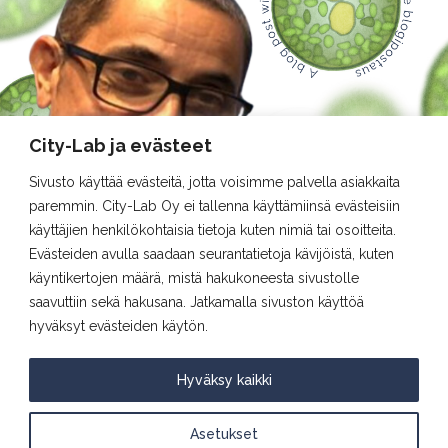
City-Lab ja evästeet
Sivusto käyttää evästeitä, jotta voisimme palvella asiakkaita
paremmin. City-Lab Oy ei tallenna käyttämiinsä evästeisiin
käyttäjien henkilökohtaisia tietoja kuten nimiä tai osoitteita.
Evästeiden avulla saadaan seurantatietoja kävijöistä, kuten
käyntikertojen määrä, mistä hakukoneesta sivustolle
saavuttiin sekä hakusana. Jatkamalla sivuston käyttöä
10-10-2024
hyväksyt evästeiden käytön.
Kukoistavaa kierrätystä
Hyväksy kaikki
Puramme City-Labissa lähetykset puolestasi,
jotta säästyt jätteiden käsittelyn vaivalta.
Asetukset
Ilahdumme ympäristöä säästävistä