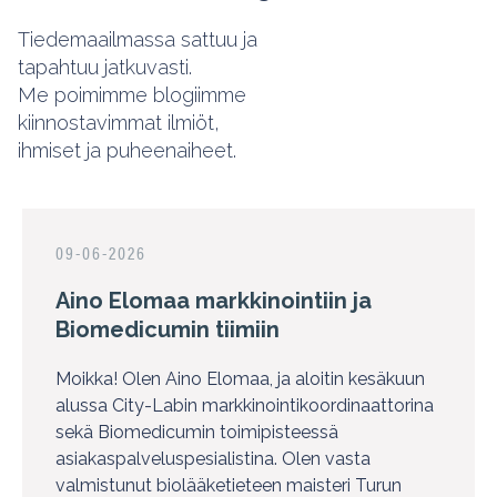
Tiedemaailmassa sattuu ja
tapahtuu jatkuvasti.
Me poimimme blogiimme
kiinnostavimmat ilmiöt,
ihmiset ja puheenaiheet.
09-06-2026
Aino Elomaa markkinointiin ja
Biomedicumin tiimiin
Moikka! Olen Aino Elomaa, ja aloitin kesäkuun
alussa City-Labin markkinointikoordinaattorina
sekä Biomedicumin toimipisteessä
asiakaspalveluspesialistina. Olen vasta
valmistunut biolääketieteen maisteri Turun