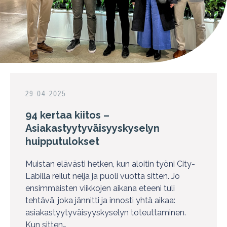
29-04-2025
94 kertaa kiitos –
Asiakastyytyväisyyskyselyn
huipputulokset
Muistan elävästi hetken, kun aloitin työni City-
Labilla reilut neljä ja puoli vuotta sitten. Jo
ensimmäisten viikkojen aikana eteeni tuli
tehtävä, joka jännitti ja innosti yhtä aikaa:
asiakastyytyväisyyskyselyn toteuttaminen.
Kun sitten…