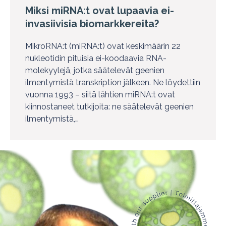
Miksi miRNA:t ovat lupaavia ei-
invasiivisia biomarkkereita?
MikroRNA:t (miRNA:t) ovat keskimäärin 22
nukleotidin pituisia ei-koodaavia RNA-
molekyylejä, jotka säätelevät geenien
ilmentymistä transkription jälkeen. Ne löydettiin
vuonna 1993 – siitä lähtien miRNA:t ovat
kiinnostaneet tutkijoita: ne säätelevät geenien
ilmentymistä,…