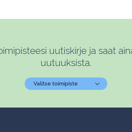
mipisteesi uutiskirje ja saat ain
uutuuksista.
Valitse toimipiste
Helsinki, Biokeskus 1
Helsinki, Biomedicum
Kuopio, Snellmania
Oulu, Aapistie