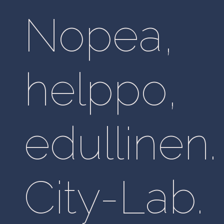
Nopea,
helppo,
edullinen.
City-Lab.