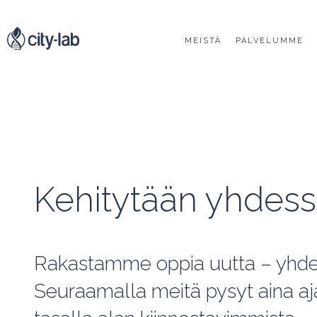
MEISTÄ
PALVELUMME
Kehitytään yhdes
Rakastamme oppia uutta – yhde
Seuraamalla meitä pysyt aina aj