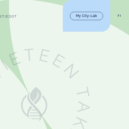
My City-Lab
FI
STIEDOT