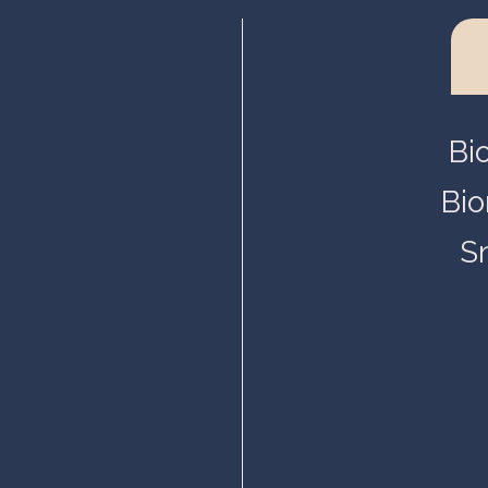
Turku, BioCity
Bi
Bio
S