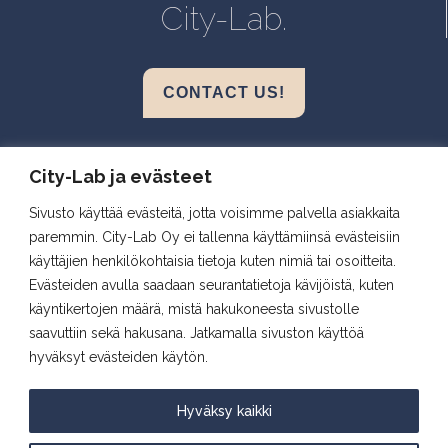
City-Lab.
CONTACT US!
Biokeskus 1, Helsinki
City-Lab ja evästeet
Biomedicum, Helsinki
Sivusto käyttää evästeitä, jotta voisimme palvella asiakkaita
Snellmania, Kuopio
paremmin. City-Lab Oy ei tallenna käyttämiinsä evästeisiin
Aapistie, Oulu
käyttäjien henkilökohtaisia tietoja kuten nimiä tai osoitteita.
BioCity, Turku
Evästeiden avulla saadaan seurantatietoja kävijöistä, kuten
käyntikertojen määrä, mistä hakukoneesta sivustolle
saavuttiin sekä hakusana. Jatkamalla sivuston käyttöä
Follow us
hyväksyt evästeiden käytön.
Hyväksy kaikki