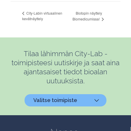
Biotopin näyttely
City-Labin virtuaalinen
kevätnäyttely
Biomedicumissa!
Tilaa lähimmän City-Lab -
toimipisteesi uutiskirje ja saat aina
ajantasaiset tiedot bioalan
uutuuksista.
Valitse toimipiste
Helsinki, Biokeskus 1
Helsinki, Biomedicum