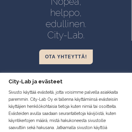
Nopea,
Kuopio, Snellmania
helppo,
Oulu, Aapistie
edullinen.
Turku, BioCity
City-Lab.
OTA YHTEYTTÄ!
Biokeskus 1, Helsinki
City-Lab ja evästeet
Biomedicum, Helsinki
Sivusto käyttää evästeitä, jotta voisimme palvella asiakkaita
Snellmania, Kuopio
paremmin. City-Lab Oy ei tallenna käyttämiinsä evästeisiin
Aapistie, Oulu
käyttäjien henkilökohtaisia tietoja kuten nimiä tai osoitteita.
BioCity, Turku
Evästeiden avulla saadaan seurantatietoja kävijöistä, kuten
käyntikertojen määrä, mistä hakukoneesta sivustolle
saavuttiin sekä hakusana. Jatkamalla sivuston käyttöä
Seuraa meitä