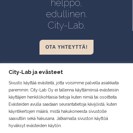
helppo,
Oulu, Aapistie
edullinen.
Turku, BioCity
City-Lab.
OTA YHTEYTTÄ!
Biokeskus 1, Helsinki
City-Lab ja evästeet
Biomedicum, Helsinki
Sivusto käyttää evästeitä, jotta voisimme palvella asiakkaita
Snellmania, Kuopio
paremmin. City-Lab Oy ei tallenna käyttämiinsä evästeisiin
Aapistie, Oulu
käyttäjien henkilökohtaisia tietoja kuten nimiä tai osoitteita.
BioCity, Turku
Evästeiden avulla saadaan seurantatietoja kävijöistä, kuten
käyntikertojen määrä, mistä hakukoneesta sivustolle
saavuttiin sekä hakusana. Jatkamalla sivuston käyttöä
Seuraa meitä
hyväksyt evästeiden käytön.