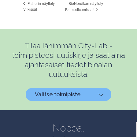
BioNordikan näyttely
Fisherin näyttely
Viikissä!
Biomedicumissa!
Tilaa lähimmän City-Lab -
toimipisteesi uutiskirje ja saat aina
ajantasaiset tiedot bioalan
uutuuksista.
Valitse toimipiste
Helsinki, Biokeskus 1
Helsinki, Biomedicum
Nopea,
Kuopio, Snellmania