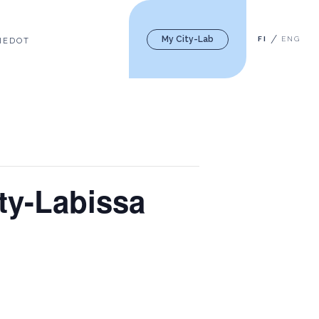
My City-Lab
FI
ENG
IEDOT
ty-Labissa