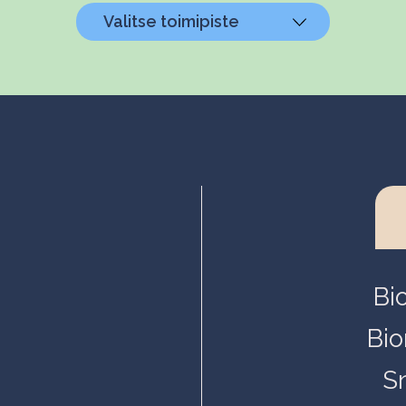
Valitse toimipiste
Helsinki, Biokeskus 1
Helsinki, Biomedicum
Kuopio, Snellmania
Oulu, Aapistie
Turku, BioCity
Bi
Bio
S