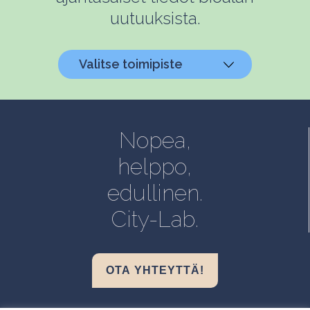
uutuuksista.
Valitse toimipiste
Helsinki, Biokeskus 1
Helsinki, Biomedicum
Nopea,
Kuopio, Snellmania
helppo,
Oulu, Aapistie
edullinen.
Turku, BioCity
City-Lab.
OTA YHTEYTTÄ!