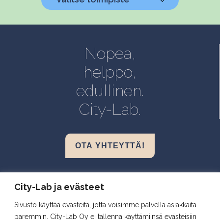
Helsinki, Biokeskus 1
Helsinki, Biomedicum
Nopea,
Kuopio, Snellmania
helppo,
Oulu, Aapistie
edullinen.
Turku, BioCity
City-Lab.
OTA YHTEYTTÄ!
Biokeskus 1, Helsinki
City-Lab ja evästeet
Biomedicum, Helsinki
Sivusto käyttää evästeitä, jotta voisimme palvella asiakkaita
Snellmania, Kuopio
paremmin. City-Lab Oy ei tallenna käyttämiinsä evästeisiin