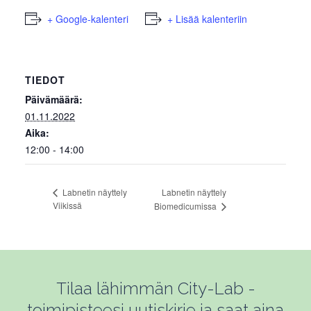
+ Google-kalenteri
+ Lisää kalenteriin
TIEDOT
Päivämäärä:
01.11.2022
Aika:
12:00 - 14:00
Labnetin näyttely
Labnetin näyttely
Viikissä
Biomedicumissa
Tilaa lähimmän City-Lab -
toimipisteesi uutiskirje ja saat aina