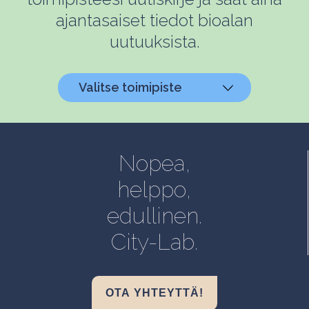
ajantasaiset tiedot bioalan
uutuuksista.
Valitse toimipiste
Helsinki, Biokeskus 1
Helsinki, Biomedicum
Nopea,
Kuopio, Snellmania
helppo,
Oulu, Aapistie
edullinen.
Turku, BioCity
City-Lab.
OTA YHTEYTTÄ!