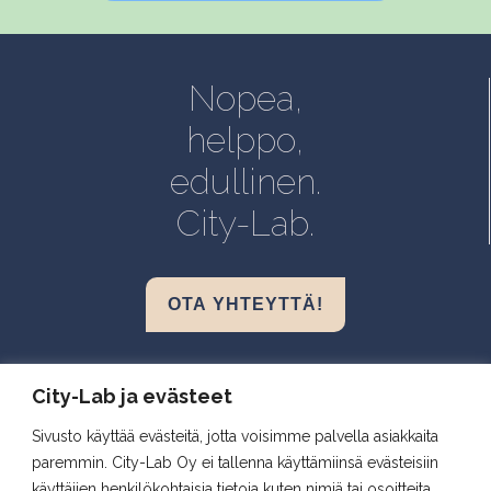
Helsinki, Biokeskus 1
Helsinki, Biomedicum
Nopea,
Kuopio, Snellmania
helppo,
Oulu, Aapistie
edullinen.
Turku, BioCity
City-Lab.
OTA YHTEYTTÄ!
Biokeskus 1, Helsinki
City-Lab ja evästeet
Biomedicum, Helsinki
Sivusto käyttää evästeitä, jotta voisimme palvella asiakkaita
Snellmania, Kuopio
paremmin. City-Lab Oy ei tallenna käyttämiinsä evästeisiin
Aapistie, Oulu
käyttäjien henkilökohtaisia tietoja kuten nimiä tai osoitteita.