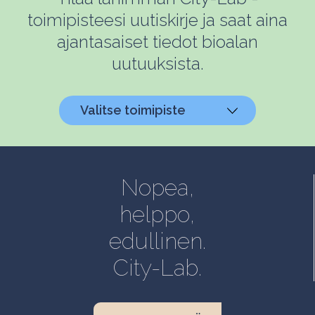
toimipisteesi uutiskirje ja saat aina
ajantasaiset tiedot bioalan
uutuuksista.
Valitse toimipiste
Helsinki, Biokeskus 1
Helsinki, Biomedicum
Nopea,
Kuopio, Snellmania
helppo,
Oulu, Aapistie
edullinen.
Turku, BioCity
City-Lab.