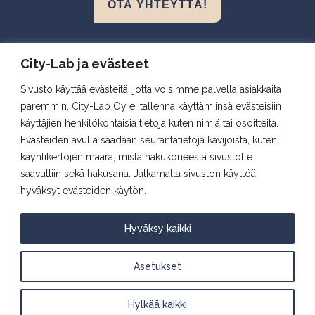
OTA YHTEYTTÄ!
Biokeskus 1, Helsinki
City-Lab ja evästeet
Biomedicum, Helsinki
Sivusto käyttää evästeitä, jotta voisimme palvella asiakkaita
Snellmania, Kuopio
paremmin. City-Lab Oy ei tallenna käyttämiinsä evästeisiin
Aapistie, Oulu
käyttäjien henkilökohtaisia tietoja kuten nimiä tai osoitteita.
BioCity, Turku
Evästeiden avulla saadaan seurantatietoja kävijöistä, kuten
käyntikertojen määrä, mistä hakukoneesta sivustolle
saavuttiin sekä hakusana. Jatkamalla sivuston käyttöä
Seuraa meitä
hyväksyt evästeiden käytön.
Hyväksy kaikki
Asetukset
City Labin tietosuojaseloste
Hylkää kaikki
© 2026