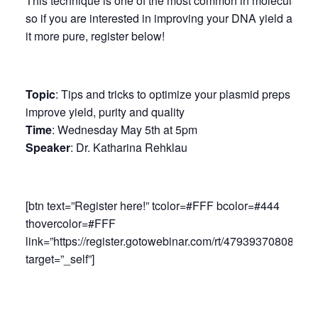
This technique is one of the most common in molecular bio
so if you are interested in improving your DNA yield and 
it more pure, register below!
Topic
: Tips and tricks to optimize your plasmid preps – H
improve yield, purity and quality
Time
: Wednesday May 5th at 5pm
Speaker
: Dr. Katharina Rehklau
[btn text=”Register here!” tcolor=#FFF bcolor=#444
thovercolor=#FFF
link=”https://register.gotowebinar.com/rt/47939370808894
target=”_self”]