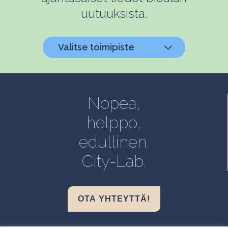
uutuuksista.
Valitse toimipiste
Helsinki, Biokeskus 1
Helsinki, Biomedicum
Nopea,
Kuopio, Snellmania
helppo,
Oulu, Aapistie
edullinen.
Turku, BioCity
City-Lab.
OTA YHTEYTTÄ!