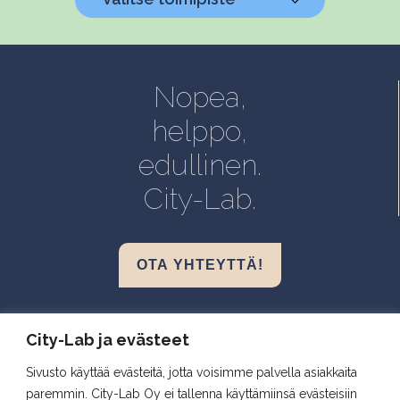
Helsinki, Biokeskus 1
Helsinki, Biomedicum
Nopea,
Kuopio, Snellmania
helppo,
Oulu, Aapistie
edullinen.
Turku, BioCity
City-Lab.
OTA YHTEYTTÄ!
Biokeskus 1, Helsinki
City-Lab ja evästeet
Biomedicum, Helsinki
Sivusto käyttää evästeitä, jotta voisimme palvella asiakkaita
Snellmania, Kuopio
paremmin. City-Lab Oy ei tallenna käyttämiinsä evästeisiin