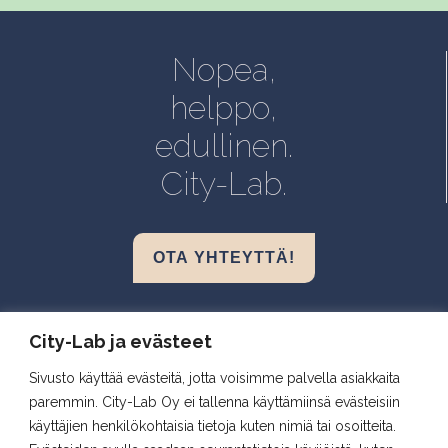
Helsinki, Biokeskus 1
Helsinki, Biomedicum
Nopea,
Kuopio, Snellmania
helppo,
Oulu, Aapistie
edullinen.
Turku, BioCity
City-Lab.
OTA YHTEYTTÄ!
Biokeskus 1, Helsinki
City-Lab ja evästeet
Biomedicum, Helsinki
Sivusto käyttää evästeitä, jotta voisimme palvella asiakkaita
Snellmania, Kuopio
paremmin. City-Lab Oy ei tallenna käyttämiinsä evästeisiin
Aapistie, Oulu
käyttäjien henkilökohtaisia tietoja kuten nimiä tai osoitteita.
BioCity, Turku