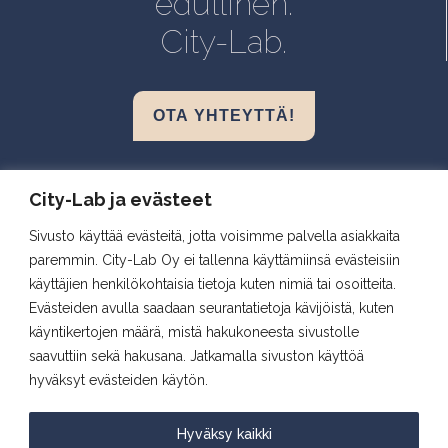
edullinen.
Turku, BioCity
City-Lab.
OTA YHTEYTTÄ!
Biokeskus 1, Helsinki
City-Lab ja evästeet
Biomedicum, Helsinki
Sivusto käyttää evästeitä, jotta voisimme palvella asiakkaita
Snellmania, Kuopio
paremmin. City-Lab Oy ei tallenna käyttämiinsä evästeisiin
Aapistie, Oulu
käyttäjien henkilökohtaisia tietoja kuten nimiä tai osoitteita.
BioCity, Turku
Evästeiden avulla saadaan seurantatietoja kävijöistä, kuten
käyntikertojen määrä, mistä hakukoneesta sivustolle
saavuttiin sekä hakusana. Jatkamalla sivuston käyttöä
Seuraa meitä
hyväksyt evästeiden käytön.
Hyväksy kaikki