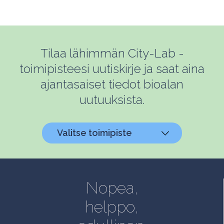
Tilaa lähimmän City-Lab -
toimipisteesi uutiskirje ja saat aina
ajantasaiset tiedot bioalan
uutuuksista.
Valitse toimipiste
Helsinki, Biokeskus 1
Helsinki, Biomedicum
Nopea,
Kuopio, Snellmania
helppo,
Oulu, Aapistie