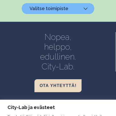
Valitse toimipiste
Helsinki, Biokeskus 1
Helsinki, Biomedicum
Nopea,
Kuopio, Snellmania
helppo,
Oulu, Aapistie
edullinen.
Turku, BioCity
City-Lab.
OTA YHTEYTTÄ!
Biokeskus 1, Helsinki
City-Lab ja evästeet
Biomedicum, Helsinki