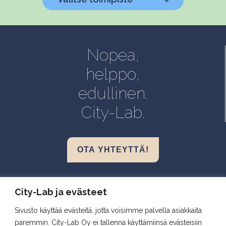
Helsinki, Biokeskus 1
Helsinki, Biomedicum
Nopea,
Kuopio, Snellmania
helppo,
Oulu, Aapistie
edullinen.
Turku, BioCity
City-Lab.
OTA YHTEYTTÄ!
Biokeskus 1, Helsinki
City-Lab ja evästeet
Biomedicum, Helsinki
Sivusto käyttää evästeitä, jotta voisimme palvella asiakkaita
Snellmania, Kuopio
paremmin. City-Lab Oy ei tallenna käyttämiinsä evästeisiin