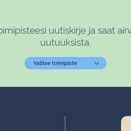
mipisteesi uutiskirje ja saat ain
uutuuksista.
Valitse toimipiste
Helsinki, Biokeskus 1
Helsinki, Biomedicum
Kuopio, Snellmania
Oulu, Aapistie
Turku, BioCity