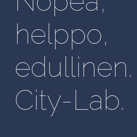
Nopea,
helppo,
edullinen.
City-Lab.