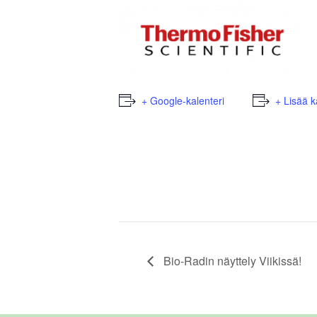
+ Google-kalenteri
+ Lisää k
Bio-Radin näyttely Viikissä!