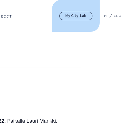
My City-Lab
FI
ENG
IEDOT
. Paikalla Lauri Mankki.
22