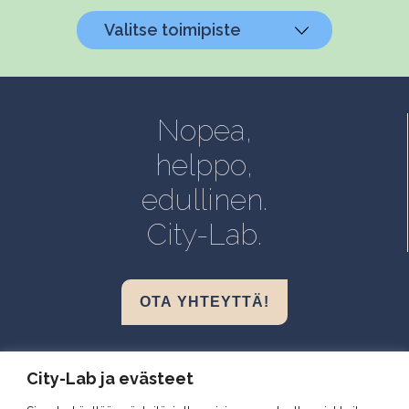
Valitse toimipiste
Helsinki, Biokeskus 1
Helsinki, Biomedicum
Nopea,
Kuopio, Snellmania
helppo,
Oulu, Aapistie
edullinen.
Turku, BioCity
City-Lab.
OTA YHTEYTTÄ!
Biokeskus 1, Helsinki
City-Lab ja evästeet
Biomedicum, Helsinki