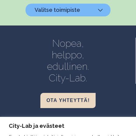
Valitse toimipiste
Helsinki, Biokeskus 1
Helsinki, Biomedicum
Nopea,
Kuopio, Snellmania
helppo,
Oulu, Aapistie
edullinen.
Turku, BioCity
City-Lab.
OTA YHTEYTTÄ!
Biokeskus 1, Helsinki
City-Lab ja evästeet
Biomedicum, Helsinki