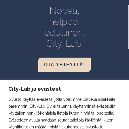
Helsinki, Biomedicum
Nopea,
Kuopio, Snellmania
helppo,
Oulu, Aapistie
edullinen.
Turku, BioCity
City-Lab.
OTA YHTEYTTÄ!
Biokeskus 1, Helsinki
City-Lab ja evästeet
Biomedicum, Helsinki
Sivusto käyttää evästeitä, jotta voisimme palvella asiakkaita
Snellmania, Kuopio
paremmin. City-Lab Oy ei tallenna käyttämiinsä evästeisiin
Aapistie, Oulu
käyttäjien henkilökohtaisia tietoja kuten nimiä tai osoitteita.
BioCity, Turku
Evästeiden avulla saadaan seurantatietoja kävijöistä, kuten
käyntikertojen määrä, mistä hakukoneesta sivustolle