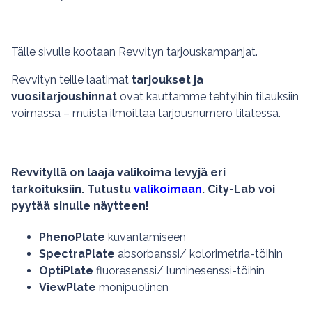
Tälle sivulle kootaan Revvityn tarjouskampanjat.
Revvityn teille laatimat
tarjoukset ja
vuositarjoushinnat
ovat kauttamme tehtyihin tilauksiin
voimassa – muista ilmoittaa tarjousnumero tilatessa.
Revvityllä on laaja valikoima levyjä eri
tarkoituksiin. Tutustu
valikoimaan
. City-Lab voi
pyytää sinulle näytteen!
PhenoPlate
kuvantamiseen
SpectraPlate
absorbanssi/ kolorimetria-töihin
OptiPlate
fluoresenssi/ luminesenssi-töihin
ViewPlate
monipuolinen