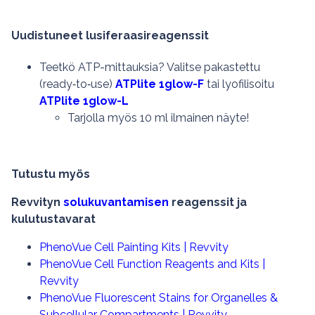
Uudistuneet lusiferaasireagenssit
Teetkö ATP-mittauksia? Valitse pakastettu
(ready‑to‑use)
ATPlite 1glow-F
tai lyofilisoitu
ATPlite 1glow-L
Tarjolla myös 10 ml ilmainen näyte!
Tutustu myös
Revvityn
solukuvantamisen
reagenssit ja
kulutustavarat
PhenoVue Cell Painting Kits | Revvity
PhenoVue Cell Function Reagents and Kits |
Revvity
PhenoVue Fluorescent Stains for Organelles &
Subcellular Compartments | Revvity