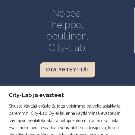
Helsinki, Biomedicum
Nopea,
Kuopio, Snellmania
helppo,
Oulu, Aapistie
edullinen.
Turku, BioCity
City-Lab.
OTA YHTEYTTÄ!
Biokeskus 1, Helsinki
City-Lab ja evästeet
Biomedicum, Helsinki
Sivusto käyttää evästeitä, jotta voisimme palvella asiakkaita
Snellmania, Kuopio
paremmin. City-Lab Oy ei tallenna käyttämiinsä evästeisiin
Aapistie, Oulu
käyttäjien henkilökohtaisia tietoja kuten nimiä tai osoitteita.
BioCity, Turku
Evästeiden avulla saadaan seurantatietoja kävijöistä, kuten
käyntikertojen määrä, mistä hakukoneesta sivustolle