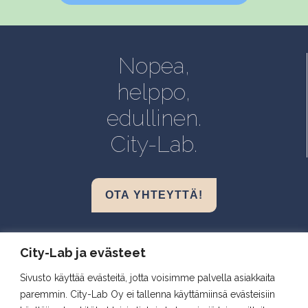
Helsinki, Biokeskus 1
Helsinki, Biomedicum
Nopea,
Kuopio, Snellmania
helppo,
Oulu, Aapistie
edullinen.
Turku, BioCity
City-Lab.
OTA YHTEYTTÄ!
Biokeskus 1, Helsinki
City-Lab ja evästeet
Biomedicum, Helsinki
Sivusto käyttää evästeitä, jotta voisimme palvella asiakkaita
Snellmania, Kuopio
paremmin. City-Lab Oy ei tallenna käyttämiinsä evästeisiin
Aapistie, Oulu