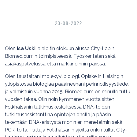
23-08-2022
Olen
Isa Uski
ja aloitin elokuun alussa City-Labin
Biomedicumin toimipisteessä. Työskentelen sekä
asiakaspalvelussa että markkinoinnin parissa.
Olen taustaltani molekyylibiologi. Opiskelin Helsingin
yliopistossa biologiaa pääaineenani perinnöllisyystiede,
ja valmistuin vuonna 2015. Biomedicum on minulle tuttu
vuosien takaa. Olin noin kymmenen vuotta sitten
Folkhälsanin tutkimuskeskuksessa DNA-töiden
tutkimusassistenttina opintojen ohella ja pääsin
tekemään DNA-eristystä monin eri menetelmin sekä
PCR-töitä. Tuttuja Folkhälsanin ajoilta onkin tullut City-