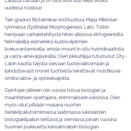
Labissa vastaan ja on ollut kiva olla heille avuksi
uudessa roolissa!
Tein graduni Biotekniikan Instituutissa Marja Mikkolan
ryhmässä (Epithelial Morphogenesis Lab). Tutkin
hampaan varhaiskehitystä hiiren alkiossa siirtogeenisillä
hiirimalleilla esimerkiksi kudosviljelmien
livekuvantamisella, whole-mount in situ-hybridisaatiolla
ja vasta-ainevärjäyksillä. Olen pikkuhiljaa tutustunut City-
Labin kautta tarjolla olevaan tuotevalikoimaan ja
ilahduttavasti monet tuotteista herättävät muistikuvia
omilta labra- ja opiskeluajoilta.
Opintojen jälkeen olin vuosia töissä biologian ja
maantieteen opettajana, enimmäkseen lukioissa. Olen
myös ollut pitkään mukana nuorten
tiedekilpailutoiminnassa laatimassa lukiolaisten
biologiakilpailun tehtäviä ja viemässä joinain vuosina
Suomen joukkuetta kansainvälisiin biologian