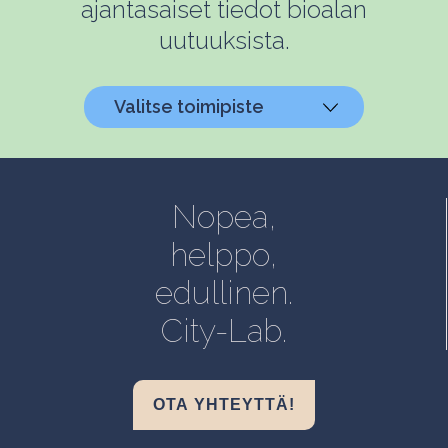
ajantasaiset tiedot bioalan
uutuuksista.
Valitse toimipiste
Helsinki, Biokeskus 1
Helsinki, Biomedicum
Nopea,
Kuopio, Snellmania
helppo,
Oulu, Aapistie
edullinen.
Turku, BioCity
City-Lab.
OTA YHTEYTTÄ!