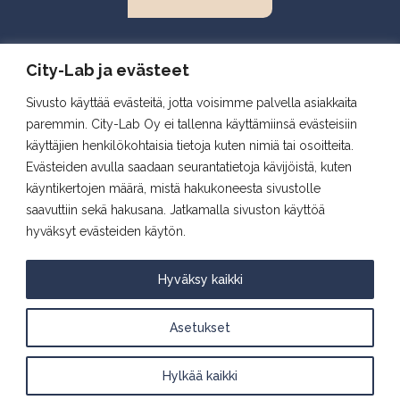
Biokeskus 1, Helsinki
City-Lab ja evästeet
Biomedicum, Helsinki
Sivusto käyttää evästeitä, jotta voisimme palvella asiakkaita
Snellmania, Kuopio
paremmin. City-Lab Oy ei tallenna käyttämiinsä evästeisiin
Aapistie, Oulu
käyttäjien henkilökohtaisia tietoja kuten nimiä tai osoitteita.
BioCity, Turku
Evästeiden avulla saadaan seurantatietoja kävijöistä, kuten
käyntikertojen määrä, mistä hakukoneesta sivustolle
saavuttiin sekä hakusana. Jatkamalla sivuston käyttöä
Follow us
hyväksyt evästeiden käytön.
Hyväksy kaikki
Asetukset
City Lab Privacy Policy
Hylkää kaikki
© 2026